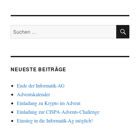
NÄC
der
HSTE
SEIT
Beiträge
E
SU
Suchen
nach:
NEUESTE BEITRÄGE
Ende der Informatik-AG
Adventskalender
Einladung zu Krypto im Advent
Einladung zur CISPA-Advents-Challenge
Einstieg in die Informatik-Ag möglich!