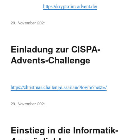
https://krypto-im-advent.de/
Veröffentlicht
29. November 2021
am
Einladung zur CISPA-
Advents-Challenge
https://christmas.challenge.saarland/login/?next=/
Veröffentlicht
29. November 2021
am
Einstieg in die Informatik-