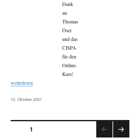
Dank
an
Thomas
Öser
und das
CISPA
für den
Online-
Kurs!
„Online-Workshop „Web-Security“ des CISPA“
weiterlesen
Veröffentlicht
12. Oktober 2021
am
Seitennummerierung
SEITE
1