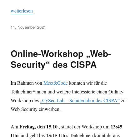
„Für die 3. Runde des JWINF anmelden“
weiterlesen
Veröffentlicht
11. November 2021
am
Online-Workshop „Web-
Security“ des CISPA
Im Rahmen von
Meet&Code
konnten wir für die
Teilnehmer*innen und weitere Interessierte einen Online-
Workshop des
„CySec Lab – Schülerlabor des CISPA“
zu
Web-Security einwerben.
Freitag, den 15.10.
13:45
Am
, startet der Workshop um
Uhr
15:15 Uhr.
und geht bis
Teilnehmen könnt ihr aus