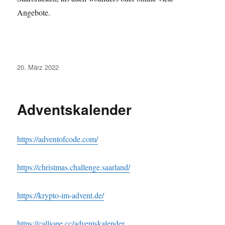
Angebote.
Veröffentlicht
20. März 2022
am
Adventskalender
https://adventofcode.com/
https://christmas.challenge.saarland/
https://krypto-im-advent.de/
https://calliope.cc/adventskalender