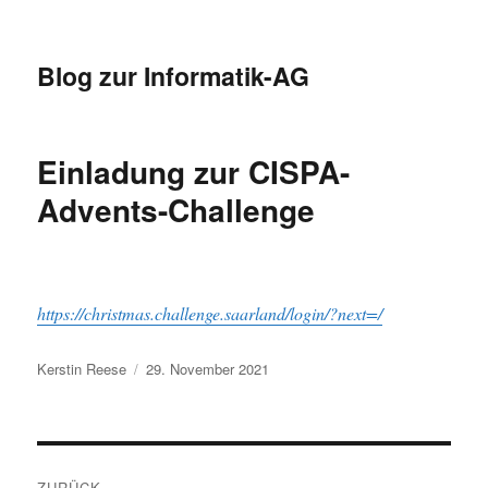
Blog zur Informatik-AG
Einladung zur CISPA-
Advents-Challenge
https://christmas.challenge.saarland/login/?next=/
Autor
Veröffentlicht
Kerstin Reese
29. November 2021
am
Beitragsnavigation
ZURÜCK