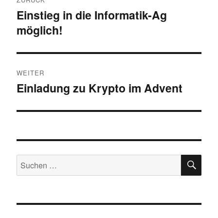
Einstieg in die Informatik-Ag
Vorheriger
möglich!
Beitrag:
WEITER
Einladung zu Krypto im Advent
Nächster
Beitrag:
SU
Suchen
nach: