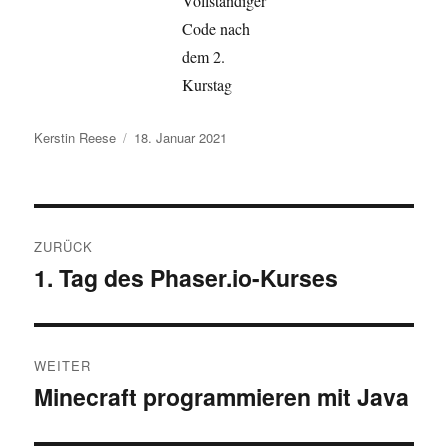
Vollständiger
Code nach
dem 2.
Kurstag
Autor
Veröffentlicht
Kerstin Reese
18. Januar 2021
am
Beitragsnavigation
ZURÜCK
1. Tag des Phaser.io-Kurses
Vorheriger
Beitrag:
WEITER
Minecraft programmieren mit Java
Nächster
Beitrag: