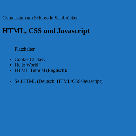
Zum
Blog zur Informatik-AG
Inhalt
Gymnasium am Schloss in Saarbrücken
springen
HTML, CSS und Javascript
Platzhalter
Cookie Clicker:
orteil.dashnet.org/cookieclicker/
Hello World!
hello-world.coderdojosaar.repl.co
HTML-Tutorial (Englisch):
www.w3schools.com/html/html_intro.asp
SelfHTML (Deutsch, HTML/CSS/Javascript):
selfhtml.org